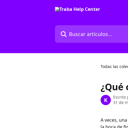
Ir al contenido principal
Buscar artículos...
Todas las cole
¿Qué 
Escrito
K
31 de m
A veces, una
la hora de f