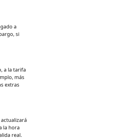
igado a 
argo, si 
a la tarifa 
emplo, más 
as extras 
actualizará 
a la hora 
lida real.