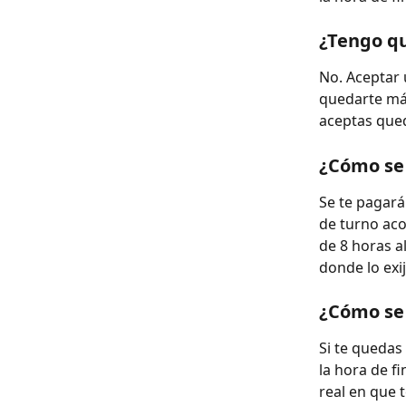
¿Tengo q
No. Aceptar 
quedarte más 
aceptas qued
¿Cómo se 
Se te pagará 
de turno aco
de 8 horas al
donde lo exij
¿Cómo se 
Si te quedas
la hora de fi
real en que 