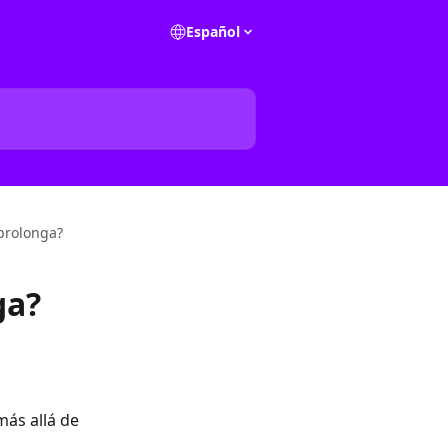
Español
 prolonga?
ga?
ás allá de 