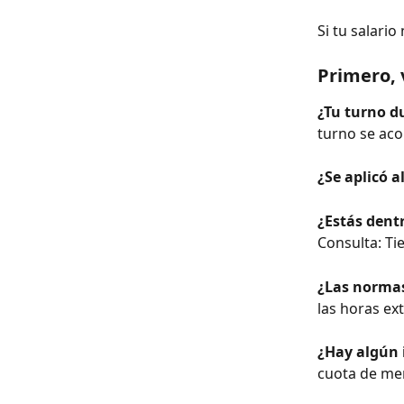
Si tu salari
Primero, v
¿Tu turno d
turno se aco
¿Se aplicó a
¿Estás dent
Consulta: T
¿Las normas
las horas ext
¿Hay algún 
cuota de me