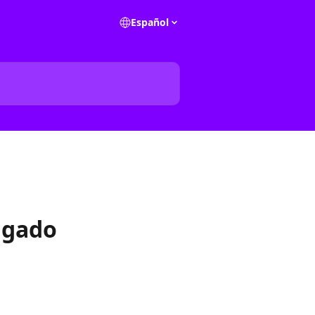
Español
agado