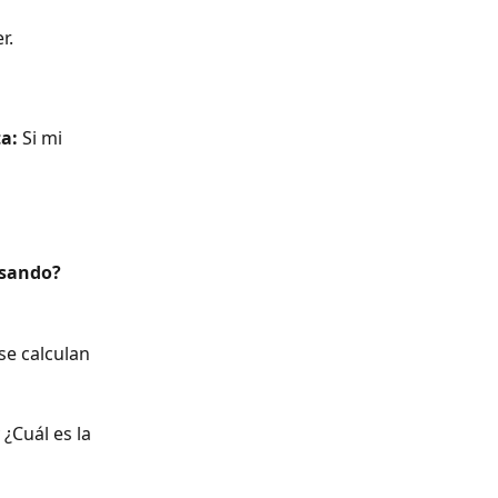
r.
a:
 Si mi 
esando?
se calculan 
 ¿Cuál es la 