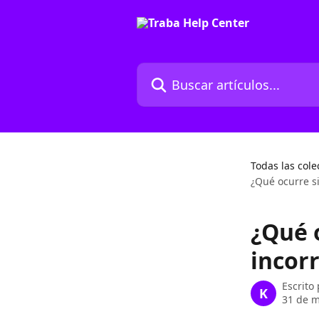
Ir al contenido principal
Buscar artículos...
Todas las cole
¿Qué ocurre s
¿Qué 
incor
Escrito
K
31 de m