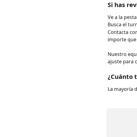
Si has re
Ve a la pest
Busca el tur
Contacta con 
importe que 
Nuestro equip
ajuste para 
¿Cuánto t
La mayoría d