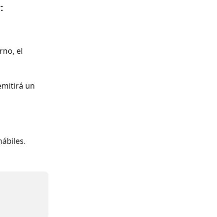
:
rno, el 
emitirá un 
hábiles.